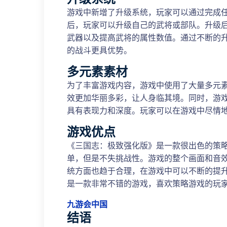
游戏中新增了升级系统，玩家可以通过完成
后，玩家可以升级自己的武将或部队。升级
武器以及提高武将的属性数值。通过不断的
的战斗更具优势。
多元素素材
为了丰富游戏内容，游戏中使用了大量多元
效更加华丽多彩，让人身临其境。同时，游
具有表现力和深度。玩家可以在游戏中尽情
游戏优点
《三国志：极致强化版》是一款很出色的策
单，但是不失挑战性。游戏的整个画面和音
统方面也趋于合理，在游戏中可以不断的提
是一款非常不错的游戏，喜欢策略游戏的玩
九游会中国
结语