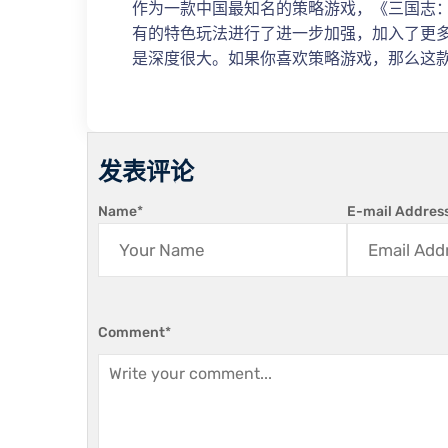
作为一款中国最知名的策略游戏，《三国志
有的特色玩法进行了进一步加强，加入了更
是深度很大。如果你喜欢策略游戏，那么这
发表评论
Name
*
E-mail Addres
Comment
*