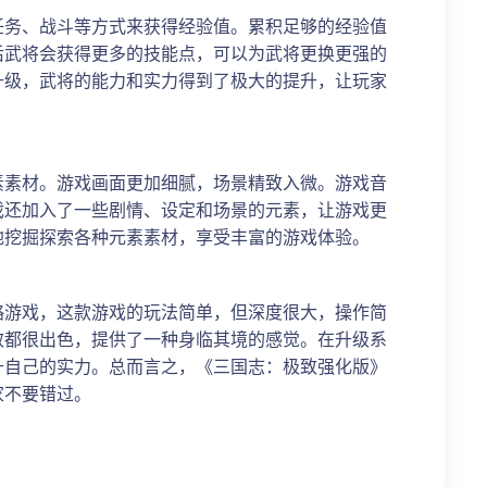
任务、战斗等方式来获得经验值。累积足够的经验值
后武将会获得更多的技能点，可以为武将更换更强的
升级，武将的能力和实力得到了极大的提升，让玩家
素素材。游戏画面更加细腻，场景精致入微。游戏音
戏还加入了一些剧情、设定和场景的元素，让游戏更
地挖掘探索各种元素素材，享受丰富的游戏体验。
略游戏，这款游戏的玩法简单，但深度很大，操作简
效都很出色，提供了一种身临其境的感觉。在升级系
升自己的实力。总而言之，《三国志：极致强化版》
家不要错过。