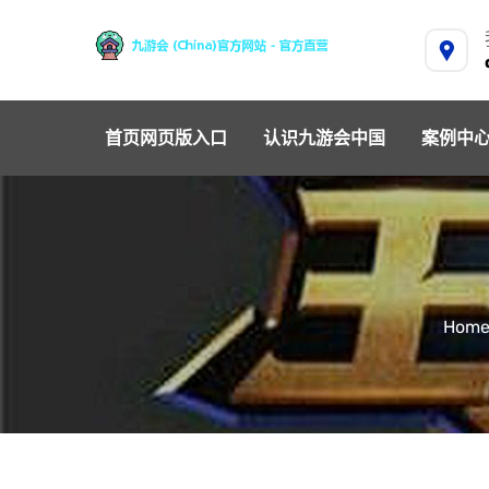
首页网页版入口
认识九游会中国
案例中
Hom