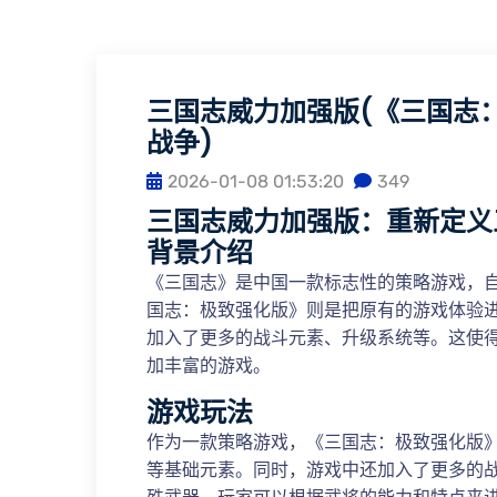
三国志威力加强版(《三国志
战争)
2026-01-08 01:53:20
349
三国志威力加强版：重新定义
背景介绍
《三国志》是中国一款标志性的策略游戏，
国志：极致强化版》则是把原有的游戏体验
加入了更多的战斗元素、升级系统等。这使
加丰富的游戏。
游戏玩法
作为一款策略游戏，《三国志：极致强化版
等基础元素。同时，游戏中还加入了更多的