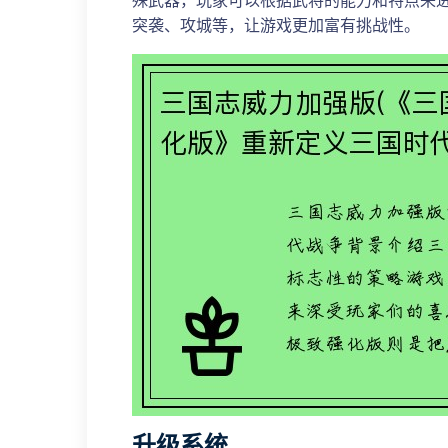
殊武器，玩家可以根据武将的能力和特点来
突袭、攻城等，让游戏更加富有挑战性。
升级系统