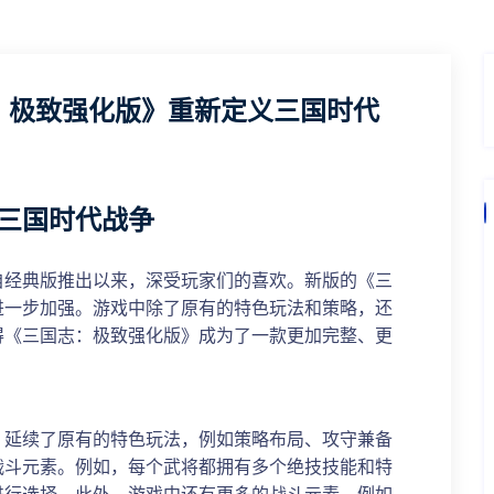
：极致强化版》重新定义三国时代
三国时代战争
自经典版推出以来，深受玩家们的喜欢。新版的《三
进一步加强。游戏中除了原有的特色玩法和策略，还
得《三国志：极致强化版》成为了一款更加完整、更
》延续了原有的特色玩法，例如策略布局、攻守兼备
战斗元素。例如，每个武将都拥有多个绝技技能和特