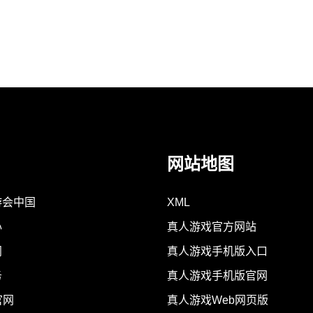
网站地图
游会中国
XML
心
真人游戏官方网站
闻
真人游戏手机版入口
务
真人游戏手机版官网
官网
真人游戏Web网页版