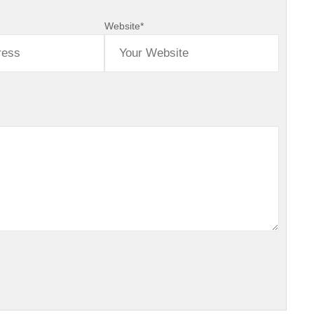
Website
*