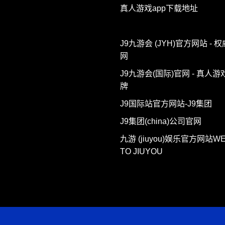
真人游戏app下载地址
J9九游会 (JYH)官方网站 - 
网
J9九游会(国际)官网 - 真人
牌
J9国际站官方网站-J9集团
J9集团(china)公司官网
九游 (jiuyou)娱乐官方网站W
TO JIUYOU