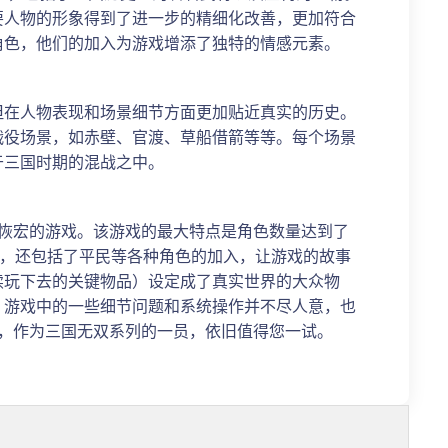
要人物的形象得到了进一步的精细化改善，更加符合
角色，他们的加入为游戏增添了独特的情感元素。
但在人物表现和场景细节方面更加贴近真实的历史。
战役场景，如赤壁、官渡、草船借箭等等。每个场景
于三国时期的混战之中。
景恢宏的游戏。该游戏的最大特点是角色数量达到了
将，还包括了平民等各种角色的加入，让游戏的故事
续玩下去的关键物品）设定成了真实世界的大众物
，游戏中的一些细节问题和系统操作并不尽人意，也
6，作为三国无双系列的一员，依旧值得您一试。