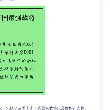
0人，包括了三国历史上的著名武将以及虚构的人物。