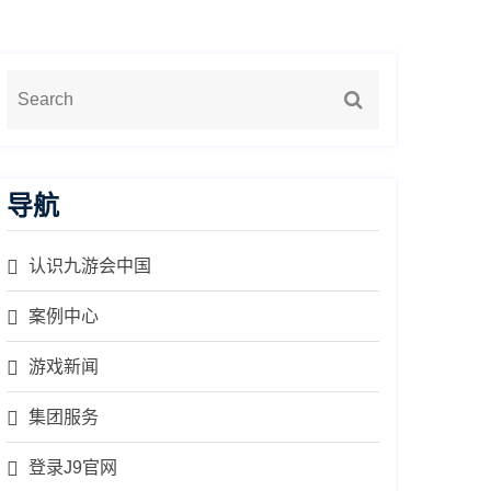
导航
认识九游会中国
案例中心
游戏新闻
集团服务
登录J9官网