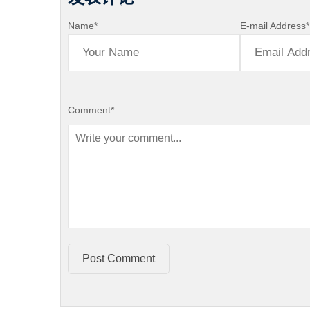
Name
*
E-mail Address
*
Comment
*
Post Comment