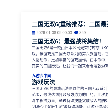
三国无双6(重磅推荐：三国最
2026-01-08 05:00:03
359
三国无双6：最强战将集结！
三国无双6是一款由日本公司光荣特库摩（KO
戏。该游戏是三国无双系列的第六款游戏，
人物动作，更加丰富的游戏操作。在本作中
真实的三国历史。让我们一起来看看这款游
九游会中国
游戏玩法
三国无双6的游戏玩法与以往的三国无双系
范围，最终达到打败敌方势力的目的。此次游
斗中积攒力量，通过特殊技能突破敌人的防
“乱舞”和“双倍奖励”等特殊功能，让游戏过