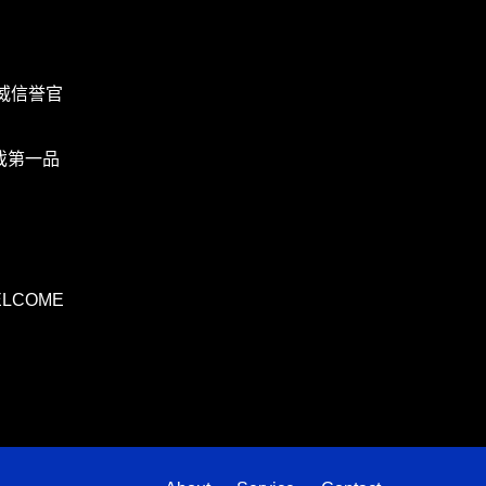
权威信誉官
游戏第一品
ELCOME