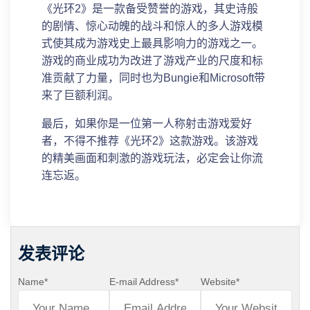
《光环2》是一款备受赞誉的游戏，其史诗般
的剧情、惊心动魄的战斗和惊人的多人游戏模
式使其成为游戏史上最具影响力的游戏之一。
游戏的商业成功为改进了游戏产业的尺度和标
准贡献了力量，同时也为Bungie和Microsoft带
来了巨额利润。
最后，如果你是一位第一人称射击游戏爱好
者，不得不推荐《光环2》这款游戏。该游戏
的精美画面和刺激的游戏玩法，必定会让你流
连忘返。
发表评论
Name
*
E-mail Address
*
Website
*