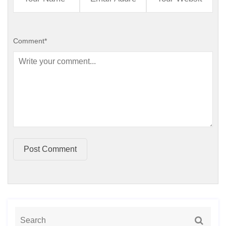
Comment
*
Post Comment