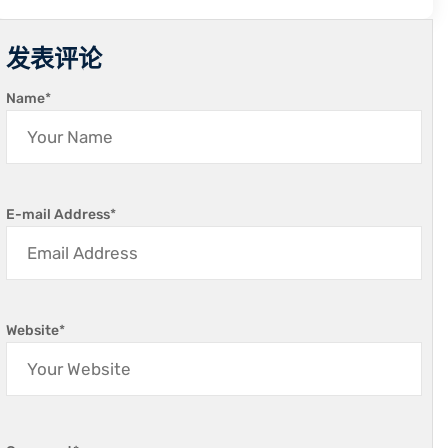
发表评论
Name
*
E-mail Address
*
Website
*