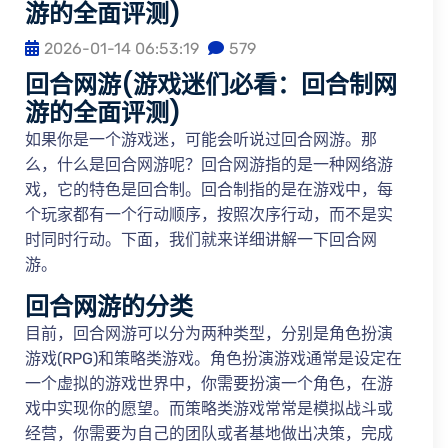
游的全面评测)
2026-01-14 06:53:19
579
回合网游(游戏迷们必看：回合制网
游的全面评测)
如果你是一个游戏迷，可能会听说过回合网游。那
么，什么是回合网游呢？回合网游指的是一种网络游
戏，它的特色是回合制。回合制指的是在游戏中，每
个玩家都有一个行动顺序，按照次序行动，而不是实
时同时行动。下面，我们就来详细讲解一下回合网
游。
回合网游的分类
目前，回合网游可以分为两种类型，分别是角色扮演
游戏(RPG)和策略类游戏。角色扮演游戏通常是设定在
一个虚拟的游戏世界中，你需要扮演一个角色，在游
戏中实现你的愿望。而策略类游戏常常是模拟战斗或
经营，你需要为自己的团队或者基地做出决策，完成