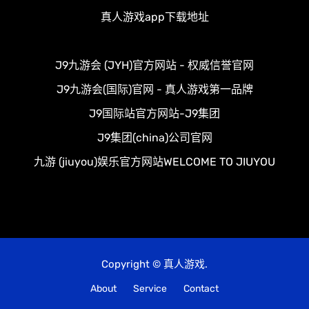
真人游戏app下载地址
J9九游会 (JYH)官方网站 - 权威信誉官网
J9九游会(国际)官网 - 真人游戏第一品牌
J9国际站官方网站-J9集团
J9集团(china)公司官网
九游 (jiuyou)娱乐官方网站WELCOME TO JIUYOU
Copyright © 真人游戏.
About
Service
Contact