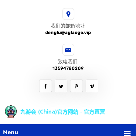
我们的邮箱地址:
denglu@aglaoge.vip
致电我们:
13594780209